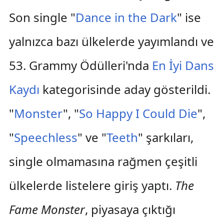
Son single "
Dance in the Dark
" ise
yalnızca bazı ülkelerde yayımlandı ve
53. Grammy Ödülleri'nda
En İyi Dans
Kaydı
kategorisinde aday gösterildi.
"
Monster
", "
So Happy I Could Die
",
"
Speechless
" ve "
Teeth
" şarkıları,
single olmamasına rağmen çeşitli
ülkelerde listelere giriş yaptı.
The
Fame Monster
, piyasaya çıktığı