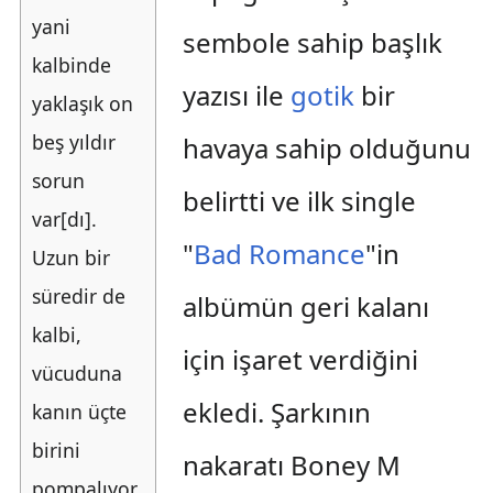
yani
sembole sahip başlık
kalbinde
yazısı ile
gotik
bir
yaklaşık on
beş yıldır
havaya sahip olduğunu
sorun
belirtti ve ilk single
var[dı].
"
Bad Romance
"in
Uzun bir
süredir de
albümün geri kalanı
kalbi,
için işaret verdiğini
vücuduna
ekledi. Şarkının
kanın üçte
birini
nakaratı Boney M
pompalıyor