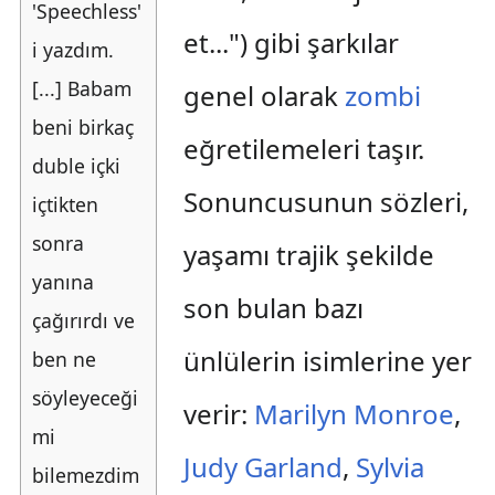
'Speechless'
et...") gibi şarkılar
i yazdım.
[...] Babam
genel olarak
zombi
beni birkaç
eğretilemeleri taşır.
duble içki
Sonuncusunun sözleri,
içtikten
sonra
yaşamı trajik şekilde
yanına
son bulan bazı
çağırırdı ve
ünlülerin isimlerine yer
ben ne
söyleyeceği
verir:
Marilyn Monroe
,
mi
Judy Garland
,
Sylvia
bilemezdim