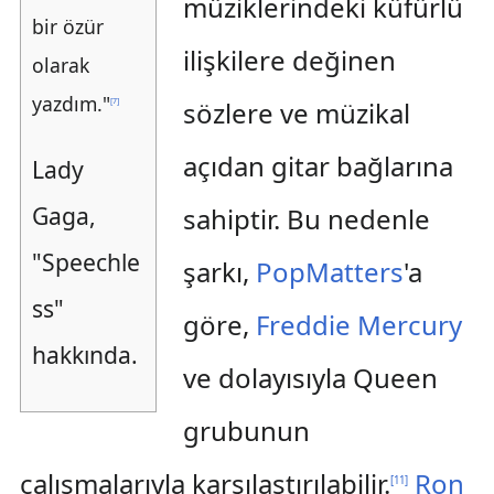
müziklerindeki küfürlü
bir özür
ilişkilere değinen
olarak
yazdım."
[
7
]
sözlere ve müzikal
açıdan gitar bağlarına
Lady
Gaga,
sahiptir. Bu nedenle
"Speechle
şarkı,
PopMatters
'a
ss"
göre,
Freddie Mercury
hakkında.
ve dolayısıyla Queen
grubunun
çalışmalarıyla karşılaştırılabilir.
Ron
[
11
]