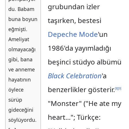
grubundan izler
du. Babam
buna boyun
taşırken, bestesi
eğmişti.
Depeche Mode
'un
Ameliyat
1986'da yayımladığı
olmayacağı
gibi, bana
beşinci stüdyo albümü
ve anneme
Black Celebration
'a
hayatının
benzerlikler gösterir.
öylece
[
8
]
[
9
]
sürüp
"Monster" ("He ate my
gideceğini
heart..."; Türkçe:
söylüyordu.