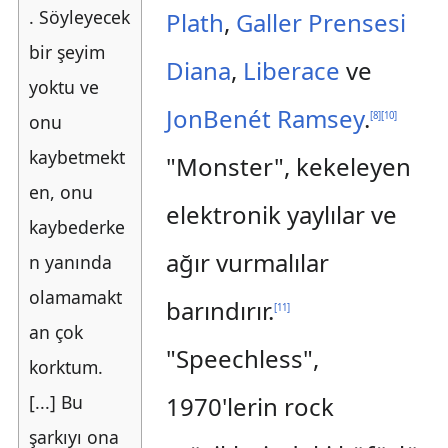
. Söyleyecek
Plath
,
Galler Prensesi
bir şeyim
Diana
,
Liberace
ve
yoktu ve
JonBenét Ramsey
.
[
8
]
[
10
]
onu
kaybetmekt
"Monster", kekeleyen
en, onu
elektronik yaylılar ve
kaybederke
ağır vurmalılar
n yanında
olamamakt
barındırır.
[
11
]
an çok
"Speechless",
korktum.
[...] Bu
1970'lerin rock
şarkıyı ona