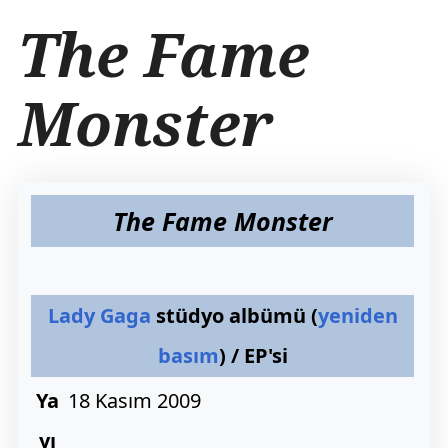
İ
The Fame
ç
e
r
Monster
i
ğ
e
a
t
l
The Fame Monster
a
Lady Gaga
stüdyo albümü (
yeniden
basım
) / EP'si
Ya
18 Kasım 2009
yı