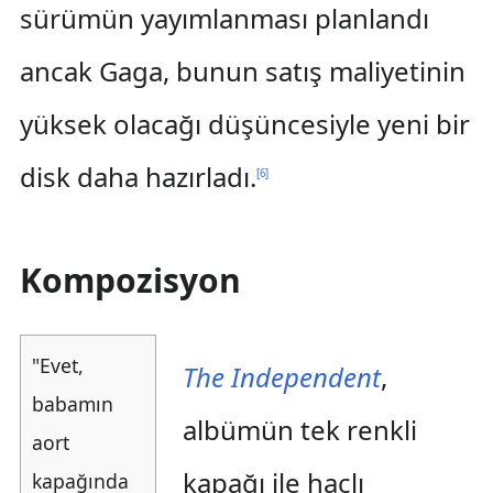
sürümün yayımlanması planlandı
ancak Gaga, bunun satış maliyetinin
yüksek olacağı düşüncesiyle yeni bir
disk daha hazırladı.
[
6
]
Kompozisyon
"Evet,
The Independent
,
babamın
albümün tek renkli
aort
kapağı ile haçlı
kapağında