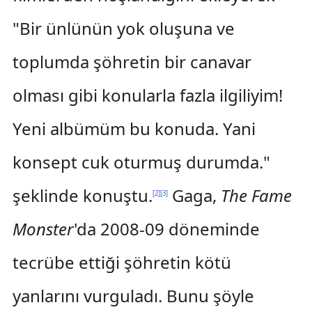
"Bir ünlünün yok oluşuna ve
toplumda şöhretin bir canavar
olması gibi konularla fazla ilgiliyim!
Yeni albümüm bu konuda. Yani
konsept cuk oturmuş durumda."
şeklinde konuştu.
Gaga,
The Fame
[
2
]
[
3
]
Monster
'da 2008-09 döneminde
tecrübe ettiği şöhretin kötü
yanlarını vurguladı. Bunu şöyle