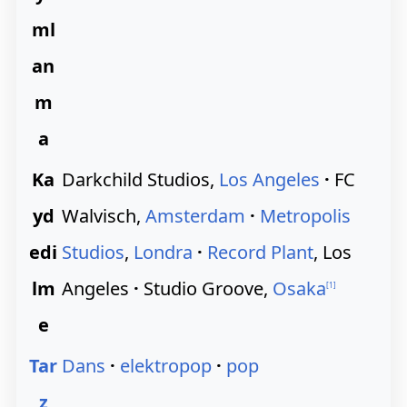
ml
an
m
a
Ka
Darkchild Studios,
Los Angeles
·
FC
yd
Walvisch,
Amsterdam
·
Metropolis
edi
Studios
,
Londra
·
Record Plant
, Los
lm
Angeles
·
Studio Groove,
Osaka
[
1
]
e
Tar
Dans
·
elektropop
·
pop
z