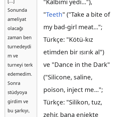
"Kalbimi yedi..."),
[...]
Sonunda
"
Teeth
" ("Take a bite of
ameliyat
my bad-girl meat...";
olacağı
zaman ben
Türkçe: "Kötü-kız
turnedeydi
etimden bir ısırık al")
m ve
ve "Dance in the Dark"
turneyi terk
edemedim.
("Silicone, saline,
Sonra
poison, inject me...";
stüdyoya
Türkçe: "Silikon, tuz,
girdim ve
bu şarkıyı,
zehir, bana enjekte