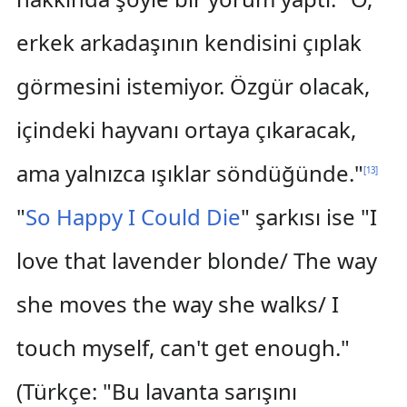
erkek arkadaşının kendisini çıplak
görmesini istemiyor. Özgür olacak,
içindeki hayvanı ortaya çıkaracak,
ama yalnızca ışıklar söndüğünde."
[
13
]
"
So Happy I Could Die
" şarkısı ise "I
love that lavender blonde/ The way
she moves the way she walks/ I
touch myself, can't get enough."
(Türkçe: "Bu lavanta sarışını