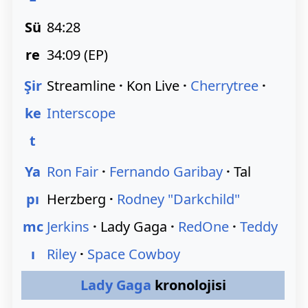
Sü
84:28
re
34:09 (EP)
Şir
Streamline
·
Kon Live
·
Cherrytree
·
ke
Interscope
t
Ya
Ron Fair
·
Fernando Garibay
·
Tal
pı
Herzberg
·
Rodney "Darkchild"
mc
Jerkins
·
Lady Gaga
·
RedOne
·
Teddy
ı
Riley
·
Space Cowboy
Lady Gaga
kronolojisi