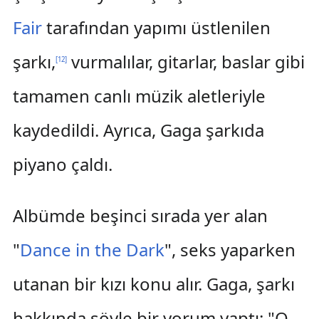
Fair
tarafından yapımı üstlenilen
şarkı,
vurmalılar, gitarlar, baslar gibi
[
12
]
tamamen canlı müzik aletleriyle
kaydedildi. Ayrıca, Gaga şarkıda
piyano çaldı.
Albümde beşinci sırada yer alan
"
Dance in the Dark
", seks yaparken
utanan bir kızı konu alır. Gaga, şarkı
hakkında şöyle bir yorum yaptı: "O,