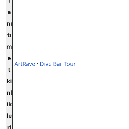
T
a
nı
tı
m
e
ArtRave
·
Dive Bar Tour
t
ki
nl
ik
le
ri