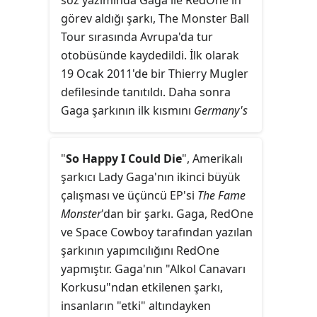
söz yazımında Gaga ile RedOne'ın
Yoğun bas ve azalan klavye sesleri
görev aldığı şarkı, The Monster Ball
ile "ağır" nakaratları birleştiren
Tour sırasında Avrupa'da tur
"Monster", zombi benzeri
otobüsünde kaydedildi. İlk olarak
metaforlar içeriyor ve Gaga'nın
19 Ocak 2011'de bir Thierry Mugler
çıkış single'ı "Just Dance"e bir
defilesinde tanıtıldı. Daha sonra
göndermede bulunuyor.
Gaga şarkının ilk kısmını
Germany's
Next Topmodel
'in 2011 sezon
finalinde seslendirdi.
"
So Happy I Could Die
", Amerikalı
şarkıcı Lady Gaga'nın ikinci büyük
çalışması ve üçüncü EP'si
The Fame
Monster
'dan bir şarkı. Gaga, RedOne
ve Space Cowboy tarafından yazılan
şarkının yapımcılığını RedOne
yapmıştır. Gaga'nın "Alkol Canavarı
Korkusu"ndan etkilenen şarkı,
insanların "etki" altındayken