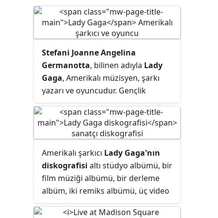
Stefani Joanne Angelina
Germanotta
, bilinen adıyla
Lady
Gaga
, Amerikalı müzisyen, şarkı
yazarı ve oyuncudur. Gençlik
yıllarında şarkılar yazdı, açık
mikrofon toplantılarında çaldı ve
lise oyunlarında performans
sergiledi. Ayrıca müzik kariyerine
Amerikalı şarkıcı
Lady Gaga'nın
odaklanmak için eğitimini yarıda
diskografisi
altı stüdyo albümü, bir
bırakmadan önce CAP21'da
film müziği albümü, bir derleme
öğrenim gördü. Anlaşma yaptığı
albüm, iki remiks albümü, üç video
Def Jam Recordings'ten
albümü, dört EP, otuz üç single ve
çıkarıldıktan sonra Sony/ATV Music
on iki tanıtım single'ından
Publishing'de şarkı yazarı olarak