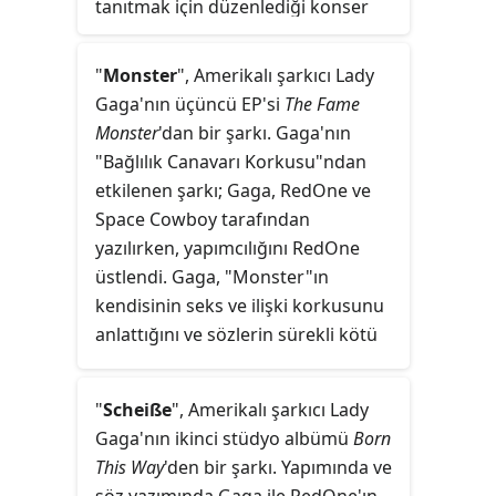
satarak
Billboard
Hot 200
listesine
tanıtmak için düzenlediği konser
on bir numaradan girmiştir.
turnesidir. Turne kapsamında
Antarktika hariç tüm kıtalarda
"
Monster
", Amerikalı şarkıcı Lady
konserler verildi. Turne henüz
Gaga'nın üçüncü EP'si
The Fame
tamamlanmadan 80 konserin bilet
Monster
'dan bir şarkı. Gaga'nın
satışından 161,4 milyon dolar
"Bağlılık Canavarı Korkusu"ndan
hasılat elde ederek 2012 yılının en
etkilenen şarkı; Gaga, RedOne ve
çok gişe hasılatı elde eden 5.
Space Cowboy tarafından
turnesi oldu.
yazılırken, yapımcılığını RedOne
üstlendi. Gaga, "Monster"ın
kendisinin seks ve ilişki korkusunu
anlattığını ve sözlerin sürekli kötü
çocuğa aşık olmak, kaçmak yerine
aynı kişiye geri dönmek hakkında
"
Scheiße
", Amerikalı şarkıcı Lady
olduğunu açıkladı. "Monster"daki
Gaga'nın ikinci stüdyo albümü
Born
korkunun düzenli bir ilişkiye olan
This Way
'den bir şarkı. Yapımında ve
gereksiniminden çıktığını belirtti.