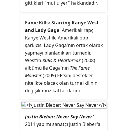
gittikleri "mutlu yer" hakkındadır.
Şarkının sözlerinde alkolizmle ilgili
genel düşüncelerin yanında cinsel
Fame Kills: Starring Kanye West
temalara da değinilmiştir.
and Lady Gaga
, Amerikalı rapçi
Kanye West ile Amerikalı pop
şarkıcısı Lady Gaga'nın ortak olarak
yapmayı planladıkları turnedir.
West'in
808s & Heartbreak
(2008)
albümü ile Gaga'nın
The Fame
Monster
(2009) EP'sini destekler
nitelikte olacak olan turne ikilinin
değişik müzikal tarzlarını
birleştirmeyi amaçlamıştır. Turne
Kasım 2009'da başlayıp Ocak
2010'da sona erecekti; fakat West
Justin Bieber: Never Say Never'
2009 MTV Video Müzik Ödülleri'nde
2011 yapımı sanatçı Justin Bieber'a
Taylor Swift'in En İyi Kadın Videosu