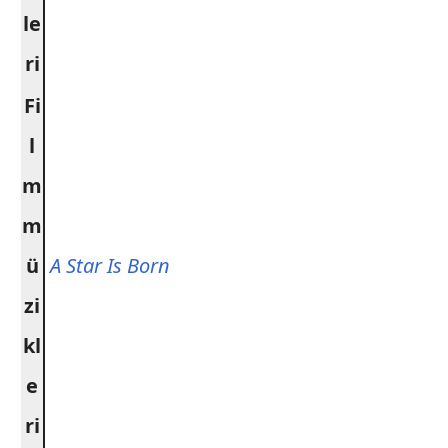
le
ri
Fi
l
m
m
ü
A Star Is Born
zi
kl
e
ri