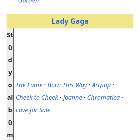
Garden
Lady Gaga
St
ü
d
y
o
The Fame
·
Born This Way
·
Artpop
·
al
Cheek to Cheek
·
Joanne
·
Chromatica
·
b
Love for Sale
ü
m