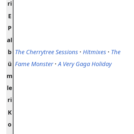
ri
E
P
al
b
The Cherrytree Sessions
·
Hitmixes
·
The
ü
Fame Monster
·
A Very Gaga Holiday
m
le
ri
K
o