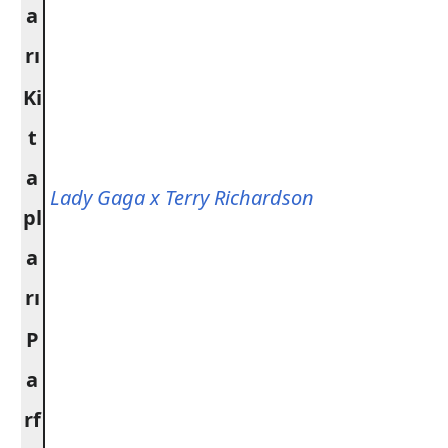
a
rı
Ki
t
a
Lady Gaga x Terry Richardson
pl
a
rı
P
a
rf