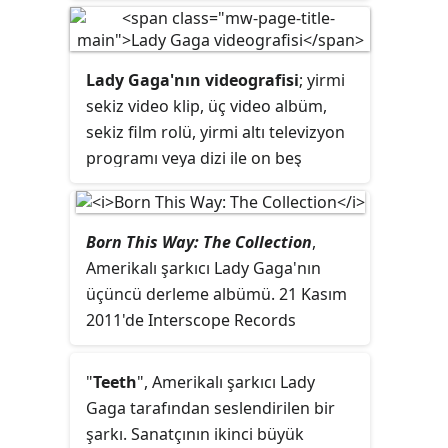
albümü
ARTPOP
'u tanıtmak
amacıyla 4 Mayıs 2014'te başladı ve
24 Kasım 2014'te sona erdi. Turne,
Gaga'nın kalça ameliyatı olması
Lady Gaga'nın videografisi
; yirmi
yüzünden iptal edilen Born This
sekiz video klip, üç video albüm,
Way Ball konserlerini de içererek
sekiz film rolü, yirmi altı televizyon
gösterilerin iptal edildiği şehirlere
programı veya dizi ile on beş
de uğradı. ArtRave: The ARTPOP
reklam filminden oluşmaktadır.
Ball öncesinde Gaga, South by
Sanatçının çıkış albümü
The
Southwest müzik festivalinde
Fame
'den (2008) yayımlanan "Just
Born This Way: The Collection
,
sergilediği performansta sahnede
Dance", "Poker Face", "LoveGame",
Amerikalı şarkıcı Lady Gaga'nın
üzerine kusulması yüzünden çeşitli
"Eh, Eh " ve "Paparazzi"
üçüncü derleme albümü. 21 Kasım
tepkilere maruz kaldı ve
single'larına klip çekti. İlk albümünü
2011'de Interscope Records
Manhattan, New York'taki Roseland
The Fame Monster
(2009) adıyla
tarafından yayımlandı. Üç disklik
Ballroom'da yedi günlük yerleşik
yeniden piyasaya sürdü ve
sette şarkıcının ikinci stüdyo
"
Teeth
", Amerikalı şarkıcı Lady
gösteriye çıktı.
öncesinde yayımladığı "Bad
albümü
Born This Way
, remiks
Gaga tarafından seslendirilen bir
Romance" single'ının klibi, En İyi
albümü
Born This Way: The Remix
ve
şarkı. Sanatçının ikinci büyük
Video Klip Grammy Ödülü ile