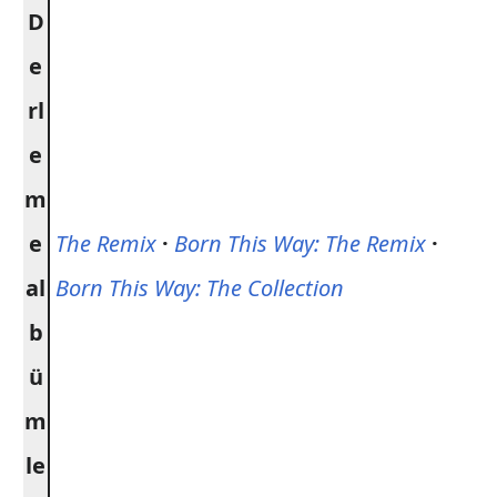
D
e
rl
e
m
e
The Remix
·
Born This Way: The Remix
·
al
Born This Way: The Collection
b
ü
m
le