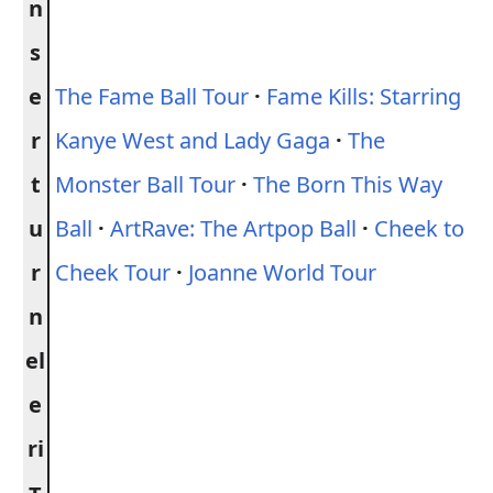
n
s
e
The Fame Ball Tour
·
Fame Kills: Starring
r
Kanye West and Lady Gaga
·
The
t
Monster Ball Tour
·
The Born This Way
u
Ball
·
ArtRave: The Artpop Ball
·
Cheek to
r
Cheek Tour
·
Joanne World Tour
n
el
e
ri