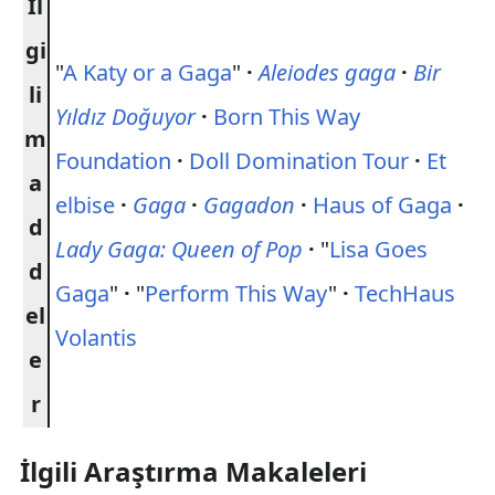
İl
gi
"
A Katy or a Gaga
"
·
Aleiodes gaga
·
Bir
li
Yıldız Doğuyor
·
Born This Way
m
Foundation
·
Doll Domination Tour
·
Et
a
elbise
·
Gaga
·
Gagadon
·
Haus of Gaga
·
d
Lady Gaga: Queen of Pop
·
"
Lisa Goes
d
Gaga
"
·
"
Perform This Way
"
·
TechHaus
el
Volantis
e
r
İlgili Araştırma Makaleleri