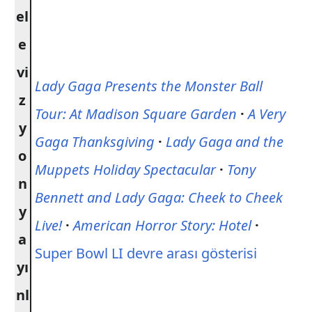
el
e
vi
Lady Gaga Presents the Monster Ball
z
Tour: At Madison Square Garden
·
A Very
y
Gaga Thanksgiving
·
Lady Gaga and the
o
Muppets Holiday Spectacular
·
Tony
n
Bennett and Lady Gaga: Cheek to Cheek
y
Live!
·
American Horror Story: Hotel
·
a
Super Bowl LI devre arası gösterisi
yı
nl