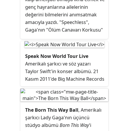
yayımlanacaktı; fakat Gaga ve
Ball,
The Fame Monster
albümünün
genç hayranlarına ailelerinin
müzik şirketi arasındaki bir
yayınlanmasından dört gün sonra
değerini bilmelerini anımsatmak
anlaşmazlıktan dolayı "Alejandro"
başladı. Rapçi Kid Cudi ve şarkıcı
amacıyla yazdı. "Speechless",
önce yayımlanırken şarkı daha
Jason Derülo, turnenin ilk Kuzey
Gaga'nın "Ölüm Canavarı Korkusu"
sonra sadece dijital olarak
Amerika ayağı için; Alphabeat
hakkındadır.
yayımlandı.
grubu Birleşik Krallık ayağı için
turnede yer aldı. Virgin Mobile USA
Speak Now World Tour Live
ve Virgin Mobile Canada, turnenin
Amerikalı şarkıcı ve söz yazarı
Amerika ve Kanada ayakları için
Taylor Swift'in konser albümü. 21
resmî sponsorudur. Gaga
Kasım 2011'de Big Machine Records
prodüksiyon ekibi, Haus of Gaga,
etiketiyle yayınlandı. Albüm,
poster ve konser sahnesi için
sanatçının
Speak Now World Tour
"Orbit" olarak tanımlandırılan dev
turnesi kapsamında yapılan
bir mekanizma tasarladı.
konserlerdeki performansların bir
The Born This Way Ball
, Amerikalı
derlemesidir. Yayınlandığı ilk hafta
şarkıcı Lady Gaga'nın üçüncü
Birleşik Devletler'de 77.000 kopyası
stüdyo albümü
Born This Way
'i