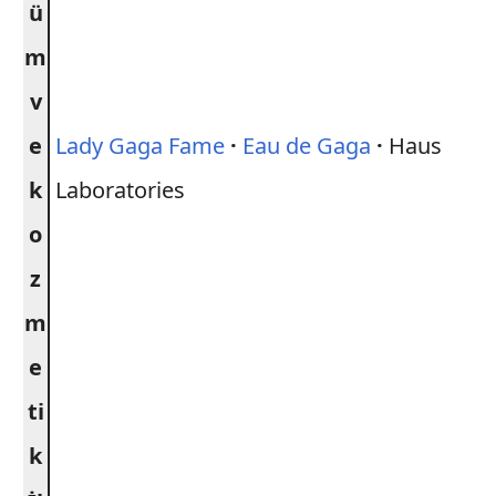
ü
m
v
e
Lady Gaga Fame
·
Eau de Gaga
·
Haus
k
Laboratories
o
z
m
e
ti
k