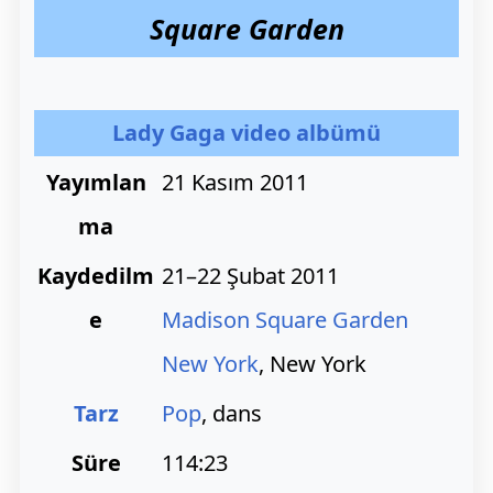
Square Garden
Lady Gaga
video albümü
Yayımlan
21 Kasım 2011
ma
Kaydedilm
21–22 Şubat 2011
e
Madison Square Garden
New York
, New York
Tarz
Pop
, dans
Süre
114:23