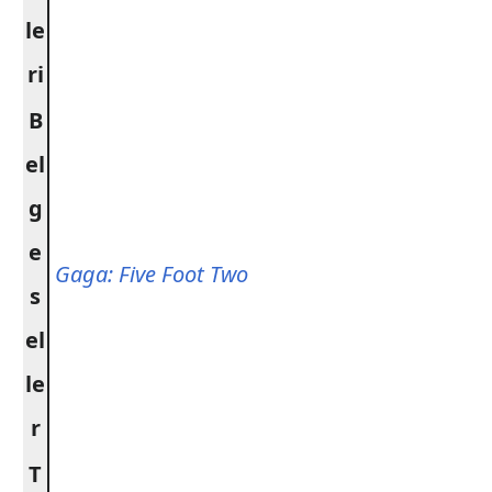
le
ri
B
el
g
e
Gaga: Five Foot Two
s
el
le
r
T