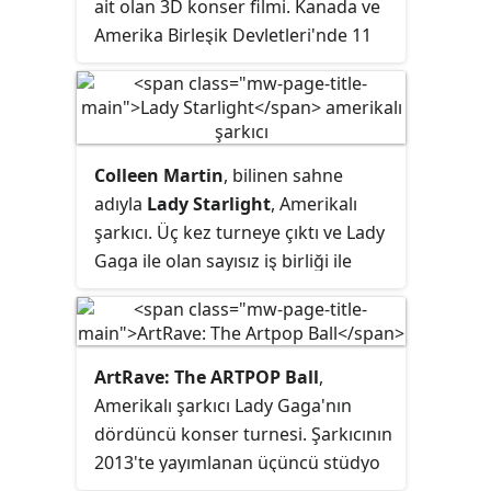
ait olan
3D
konser filmi. Kanada ve
konuşmasını böldükten sonra iptal
Amerika Birleşik Devletleri'nde 11
edildi. İptalden kısa süre sonra
Şubat 2011'de vizyona girmiştir.
Gaga The Monster Ball Tour adlı
turnesine çıkarken West kariyerine
ara verdi.
Colleen Martin
, bilinen sahne
adıyla
Lady Starlight
, Amerikalı
şarkıcı. Üç kez turneye çıktı ve Lady
Gaga ile olan sayısız iş birliği ile
tanınmaktadır.
ArtRave: The ARTPOP Ball
,
Amerikalı şarkıcı Lady Gaga'nın
dördüncü konser turnesi. Şarkıcının
2013'te yayımlanan üçüncü stüdyo