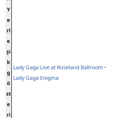
Y
e
rl
e
şi
k
Lady Gaga Live at Roseland Ballroom
·
g
Lady Gaga Enigma
ö
st
e
ri