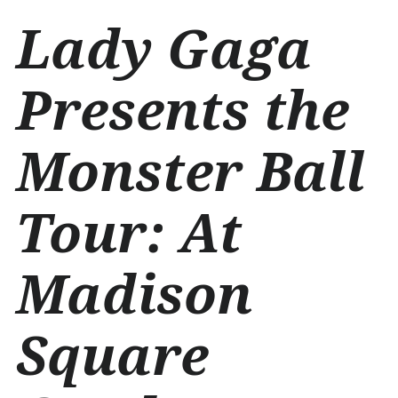
İ
Lady Gaga
ç
e
r
Presents the
i
ğ
e
Monster Ball
a
t
l
a
Tour: At
Madison
Square