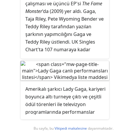
The Monster Ball Tour kapsamında
çalışması ve üçüncü EP'si
The Fame
aralarında Yılın Video Klibi'nin de
verdiği konserlerin
Monster
'da (2009) yer aldı. Gaga,
bulunduğu yedi MTV Video Müzik
görüntülerinden oluşan
Lady Gaga
Taja Riley, Pete Wyoming Bender ve
Ödülü kazandı. Bir sonraki yıl Jonas
Presents the Monster Ball Tour: At
Teddy Riley tarafından yazılan
Åkerlund yönetmenliğinde kısa film
Madison Square Garden
DVD'si
şarkının yapımcılığını Gaga ve
olarak çekilen "Telephone"
bulunmaktadır. Gaga'yı tasarımcı
Teddy Riley üstlendi. UK Singles
şarkısının klibi, Yılın Video Klibi
Bart Hess'in hazırladığı balçıktan
Chart'ta 107 numaraya kadar
dalında MTV Video Müzik Ödülü
yapılmış bir elbise giyerken
yükselen şarkı, Gaga tarafından The
adaylığı elde etti ve
Billboard
gösteren albümün kapak
Monster Ball Tour'da seslendirildi.
tarafından Ocak 2015'te Onyılın En
fotoğrafını Nick Knight çekti. Albüm
İyi Video Klibi seçildi. Albümden
yeni kitapçıklara yer verdi ve bir
yayımlanan "Alejandro" single'ına
digipak olarak paketlendi.
Amerikalı şarkıcı Lady Gaga, kariyeri
da klip çekildi.
Eleştirmenlerden olumlu tepkiler
boyunca altı turneye çıktı ve çeşitli
alan albüm; Güney Kore, İtalya ve
ödül törenleri ile televizyon
Yunanistan'da listelere girdi.
programlarında performanslar
sergiledi. Çıkış single'ı "Just Dance"i,
aralarında Miss Universe 2008 ve
So
Bu sayfa, bu
Vikipedi makalesine
dayanmaktadır.