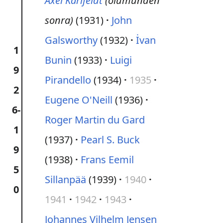
Axel Karlfeldt
(ölümünden
sonra)
(1931)
John
Galsworthy
(1932)
İvan
1
Bunin
(1933)
Luigi
9
Pirandello
(1934)
1935
2
Eugene O'Neill
(1936)
6-
Roger Martin du Gard
1
(1937)
Pearl S. Buck
9
(1938)
Frans Eemil
5
Sillanpää
(1939)
1940
0
1941
1942
1943
Johannes Vilhelm Jensen