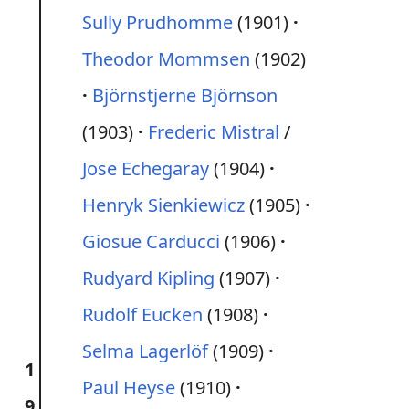
Sully Prudhomme
(1901)
Theodor Mommsen
(1902)
Björnstjerne Björnson
(1903)
Frederic Mistral
/
Jose Echegaray
(1904)
Henryk Sienkiewicz
(1905)
Giosue Carducci
(1906)
Rudyard Kipling
(1907)
Rudolf Eucken
(1908)
Selma Lagerlöf
(1909)
1
Paul Heyse
(1910)
9