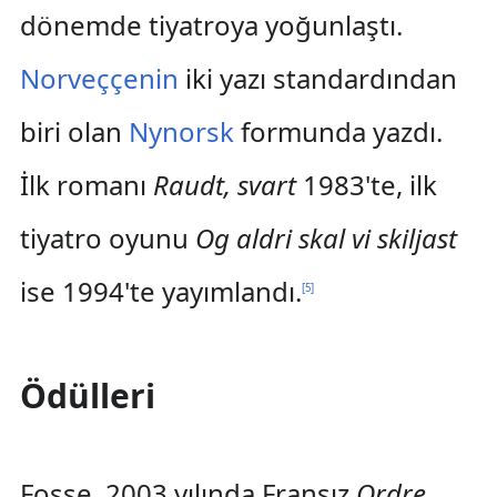
dönemde tiyatroya yoğunlaştı.
Norveççenin
iki yazı standardından
biri olan
Nynorsk
formunda yazdı.
İlk romanı
Raudt, svart
1983'te, ilk
tiyatro oyunu
Og aldri skal vi skiljast
ise 1994'te yayımlandı.
[
5
]
Ödülleri
Fosse, 2003 yılında Fransız
Ordre