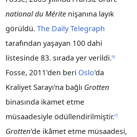
national du Mérite
nişanına layık
görüldü.
The Daily Telegraph
tarafından yaşayan 100 dahi
listesinde 83. sırada yer verildi.
[
6
]
Fosse, 2011'den beri
Oslo
'da
Kraliyet Sarayı'na bağlı
Grotten
binasında ikamet etme
müsaadesiyle ödüllendirilmiştir.
[
7
]
Grotten
'de ikâmet etme müsaadesi,