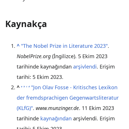
Kaynakça
^
"The Nobel Prize in Literature 2023"
.
NobelPrize.org
(İngilizce). 5 Ekim 2023
tarihinde kaynağından
arşivlendi
. Erişim
tarihi:
5 Ekim
2023
.
^
"Jon Olav Fosse - Kritisches Lexikon
a
b
c
d
der fremdsprachigen Gegenwartsliteratur
(KLfG)"
.
www.munzinger.de
. 11 Ekim 2023
tarihinde
kaynağından
arşivlendi
. Erişim
tarihi:
5 Ekim
2023
.