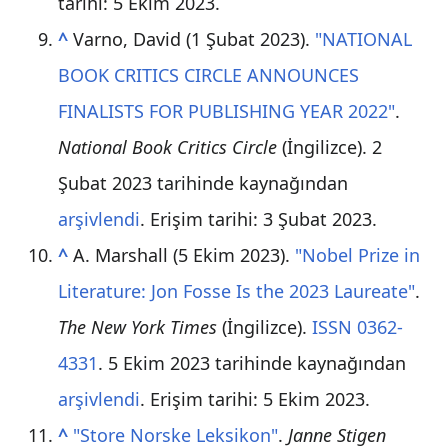
tarihi:
5 Ekim
2023
.
^
Varno, David (1 Şubat 2023).
"NATIONAL
BOOK CRITICS CIRCLE ANNOUNCES
FINALISTS FOR PUBLISHING YEAR 2022"
.
National Book Critics Circle
(İngilizce). 2
Şubat 2023 tarihinde kaynağından
arşivlendi
. Erişim tarihi: 3 Şubat 2023
.
^
A. Marshall (5 Ekim 2023).
"Nobel Prize in
Literature: Jon Fosse Is the 2023 Laureate"
.
The New York Times
(İngilizce).
ISSN
0362-
4331
. 5 Ekim 2023 tarihinde kaynağından
arşivlendi
. Erişim tarihi:
5 Ekim
2023
.
^
"Store Norske Leksikon"
.
Janne Stigen