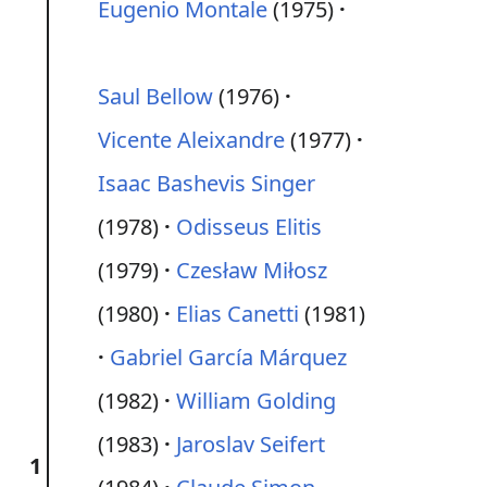
Eugenio Montale
(1975)
Saul Bellow
(1976)
Vicente Aleixandre
(1977)
Isaac Bashevis Singer
(1978)
Odisseus Elitis
(1979)
Czesław Miłosz
(1980)
Elias Canetti
(1981)
Gabriel García Márquez
(1982)
William Golding
(1983)
Jaroslav Seifert
1