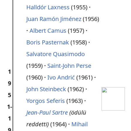
Halldór Laxness
(1955)
Juan Ramón Jiménez
(1956)
Albert Camus
(1957)
Boris Pasternak
(1958)
Salvatore Quasimodo
(1959)
Saint-John Perse
1
(1960)
Ivo Andrić
(1961)
9
John Steinbeck
(1962)
5
Yorgos Seferis
(1963)
1-
Jean-Paul Sartre
(ödülü
1
reddetti)
(1964)
Mihail
9