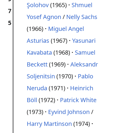
Şolohov
(1965)
Shmuel
7
Yosef Agnon
/
Nelly Sachs
5
(1966)
Miguel Angel
Asturias
(1967)
Yasunari
Kavabata
(1968)
Samuel
Beckett
(1969)
Aleksandr
Soljenitsin
(1970)
Pablo
Neruda
(1971)
Heinrich
Böll
(1972)
Patrick White
(1973)
Eyvind Johnson
/
Harry Martinson
(1974)