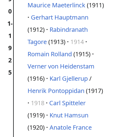
Maurice Maeterlinck
(1911)
0
Gerhart Hauptmann
1-
(1912)
Rabindranath
1
Tagore
(1913)
1914
9
Romain Rolland
(1915)
2
Verner von Heidenstam
5
(1916)
Karl Gjellerup
/
Henrik Pontoppidan
(1917)
1918
Carl Spitteler
(1919)
Knut Hamsun
(1920)
Anatole France