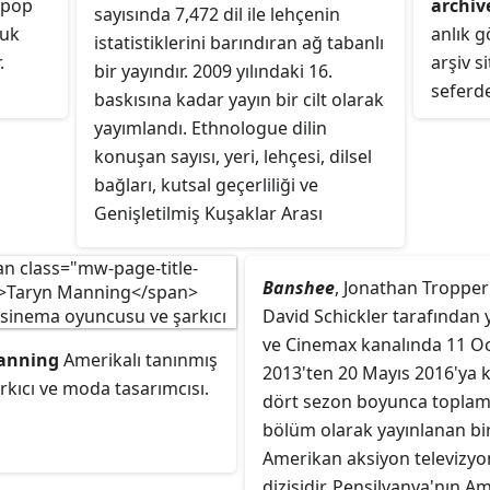
 pop
archiv
sayısında 7,472 dil ile lehçenin
takmıştı
cuk
anlık g
istatistiklerini barındıran ağ tabanlı
.
arşiv s
bir yayındır. 2009 yılındaki 16.
seferd
baskısına kadar yayın bir cilt olarak
siteleri
yayımlandı. Ethnologue dilin
konuşan sayısı, yeri, lehçesi, dilsel
bağları, kutsal geçerliliği ve
Genişletilmiş Kuşaklar Arası
Bozulma Ölçeği kullanılarak yapılan
dil canlılığının öngörüsü üzerine
Banshee
, Jonathan Tropper
türlü konulardaki bilgi
David Schickler tarafından 
gereksinimini karşılayacak bir
ve Cinemax kanalında 11 O
kapsamda bulunmaktadır. William
anning
Amerikalı tanınmış
2013'ten 20 Mayıs 2016'ya 
Bright, Language: Journal of the
arkıcı ve moda tasarımcısı.
dört sezon boyunca toplam
Linguistic Society of America
bölüm olarak yayınlanan bi
dergisinin o zamanki editörü,
Amerikan aksiyon televizyo
Ethnologue ile ilgili dünya dilleri
dizisidir. Pensilvanya'nın Am