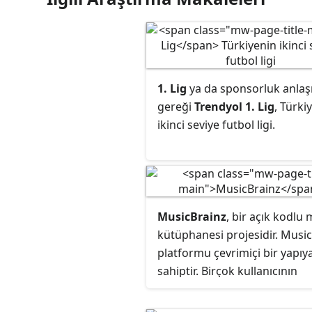
1. Lig
ya da sponsorluk anla
gereği
Trendyol 1. Lig
, Türki
ikinci seviye futbol ligi.
MusicBrainz
, bir açık kodlu
kütüphanesi projesidir. Musi
platformu çevrimiçi bir yapıy
sahiptir. Birçok kullanıcının
desteğiyle, 5 Nisan 2010 tarih
kadar veritabanında 533 bin 