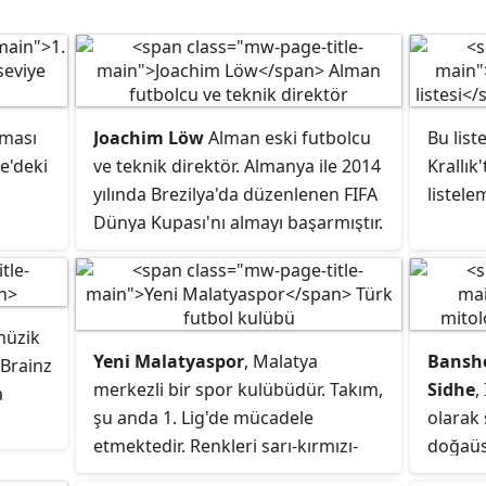
şması
Joachim Löw
Alman eski futbolcu
Bu liste
ye'deki
ve teknik direktör. Almanya ile 2014
Krallık
yılında Brezilya'da düzenlenen FIFA
listele
Dünya Kupası'nı almayı başarmıştır.
 müzik
Yeni Malatyaspor
, Malatya
Bansh
cBrainz
merkezli bir spor kulübüdür. Takım,
Sidhe
,
a
şu anda 1. Lig'de mücadele
olarak 
etmektedir. Renkleri sarı-kırmızı-
doğaüst
ine
siyah olup birçok spor branşında
145