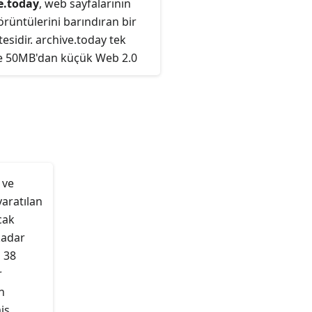
e.today
, web sayfalarının
r. 4. Yıldızı takan ilk takımdır.
örüntülerini barındıran bir
itesidir. archive.today tek
e 50MB'dan küçük Web 2.0
ni saklayabilir.
 ve
yaratılan
cak
kadar
 38
r
n
iş