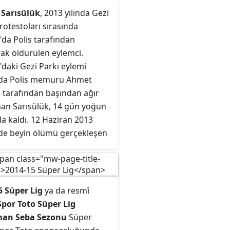
Sarısülük
, 2013 yılında Gezi
rotestoları sırasında
da Polis tarafından
ak öldürülen eylemci.
daki Gezi Parkı eylemi
nda Polis memuru Ahmet
 tarafından başından ağır
nan Sarısülük, 14 gün yoğun
a kaldı. 12 Haziran 2013
nde beyin ölümü gerçekleşen
Sarısülük, 14 Haziran 2013
de saat 15.15'te Ankara
 Hastanesi'nde öldü.
n otopside mermi
5 Süper Lig
ya da resmî
eğinin beynin içinde olduğu
Spor Toto Süper Lig
dilmiştir.
man Seba Sezonu
Süper