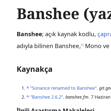
İ
Banshee (ya
ç
e
r
i
ğ
Banshee
; açık kaynak kodlu,
çapr
e
a
adıyla bilinen Banshee,
Mono ve Gt
t
[
1
]
l
a
Kaynakça
^
"Sonance renamed to Banshee"
.
git.g
^
"Banshee 2.6.2"
.
banshee.fm
. 7 Hazira
İlgili Araştırma Makaleleri