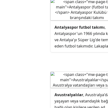
sanatçı ve 9,2 milyon parça bi
sahip olmuştur.
Antalyaspor futbol takımı
,
Antalyaspor'un 1966 yılında 
ve Antalya'yı Süper Lig'de tem
eden futbol takımıdır. Lakapla
Akrep
olan takımın renkleri, k
ve beyazdır. Takım, kurulduğ
yılından 2010 yılına kadar iç 
maçlarını Antalya Atatürk
Stadyumu'nda oynamış, 2015
sezonunda ise Antalya
Stadyumu'na taşınmıştır.
Avustralyalılar
, Avustralya'd
yaşayan veya vatandaşlık bağ
bağlı olan kişilere verilen ad.