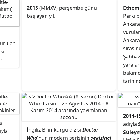
faaliyet göstermektedir. Maçlarını
lgisine
2015
(MMXV) perşembe günü
Ethem 
Yeni Malatya Stadyumu'nda
başlayan yıl.
Parkı p
oynamaktadır.
Ankara'
vurular
Ankara'
kurulan
sırası
sil
Şahbaz
rı
yarala
ırmızı
bakımd
u 1966
tarihi
saha
Ethem 
tarihin
-16
Numune
Yapıla
2014-1
çekird
a
adıyla
İngiliz Bilimkurgu dizisi
Doctor
rapor e
ıyla
Süley
Who
'nun modern serisinin
sekizinci