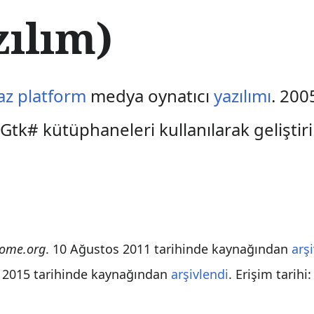
zılım)
az platform
medya oynatıcı
yazılımı
. 200
k# kütüphaneleri kullanılarak geliştiril
nome.org
. 10 Ağustos 2011 tarihinde kaynağından
arş
n 2015 tarihinde kaynağından
arşivlendi
. Erişim tarihi