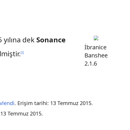
5 yılına dek
Sonance
İbranice
miştir.
[
2
]
Banshee
2.1.6
ivlendi
. Erişim tarihi:
13 Temmuz
2015
.
:
13 Temmuz
2015
.