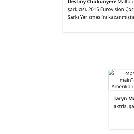
Destiny Chukunyere
Maltalı
şarkıcısı. 2015 Eurovision Ço
Şarkı Yarışması'nı kazanmıştır
Taryn M
aktris, ş