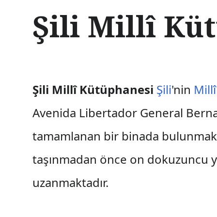
İ
Şili Millî K
ç
e
r
i
ğ
e
a
Şili Millî Kütüphanesi
Şili
'nin
Mill
t
l
Avenida Libertador General Berna
a
tamamlanan bir binada bulunmaktad
taşınmadan önce on dokuzuncu yü
uzanmaktadır.