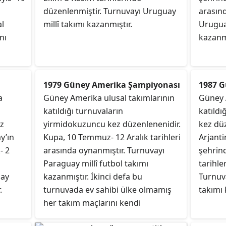
yenen Uruguay m
düzenlenmiştir. Turnuvayı Uruguay
arasın
kazanmıştır.
al
millî takımı kazanmıştır.
Uruguay
nı
kazanmı
1979 Güney Amerika Şampiyonası
1987 
a
Güney Amerika ulusal takımlarının
Güney 
katıldığı turnuvaların
katıldı
ez
yirmidokuzuncu kez düzenlenenidir.
kez düz
y’ın
Kupa, 10 Temmuz- 12 Aralık tarihleri
Arjanti
- 2
arasında oynanmıştır. Turnuvayı
şehrin
Paraguay millî futbol takımı
tarihle
uay
kazanmıştır. İkinci defa bu
Turnuva
.
turnuvada ev sahibi ülke olmamış
takımı 
her takım maçlarını kendi
sahasında oynamıştır.