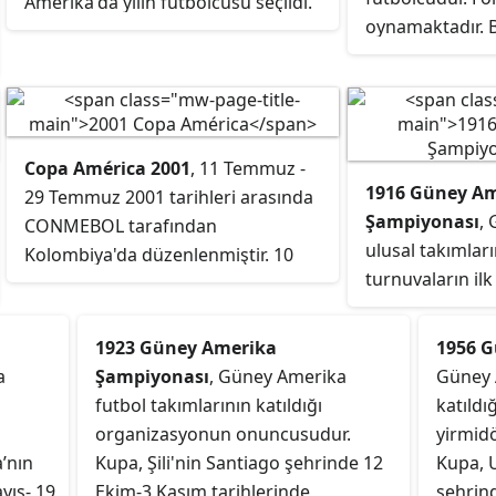
kazanmıştır. Bu
Amerika'da yılın futbolcusu seçildi.
oynamaktadır. B
2015'te penaltıl
1998 FIFA Dünya Kupası'nın Şili millî
La Pantera
(pant
Arjantin millî f
futbol takımı kadrosunda kendine
adlandırılmakta
penaltılarla 4-2
yer bulan Salas Şili millî futbol
Paraguaylı olan
millî takımını he
takımının en çok gol atan ismidir.
tarihinde Parag
Arjantinli tekni
Copa América 2001
, 11 Temmuz -
kabul edilmiştir.
yönetmiştir.
1916 Güney A
29 Temmuz 2001 tarihleri arasında
Şampiyonası
,
CONMEBOL tarafından
ulusal takımları
Kolombiya'da düzenlenmiştir. 10
turnuvaların ilk
Güney Amerika ekibi ile davet
Kupa, Arjantin’
edilen Kosta Rika ve Honduras dahil
Aires’de ülkeni
12 takımın katıldığı turnuvayı ev
1923 Güney Amerika
1956 
kutlamalarının
sahibi Kolombiya kazandı. Bu
a
Şampiyonası
, Güney Amerika
Güney 
yıldönümünde 
şampionluk Kolombiya millî futbol
futbol takımlarının katıldığı
katıldı
Temmuz tarihle
takımının kazandığı ilk şampiyonluk
organizasyonun onuncusudur.
yirmid
düzenlenmiştir.
oldu.
a’nın
Kupa, Şili'nin Santiago şehrinde 12
Kupa, 
maçında Arjanti
yıs- 19
Ekim-3 Kasım tarihlerinde
şehrind