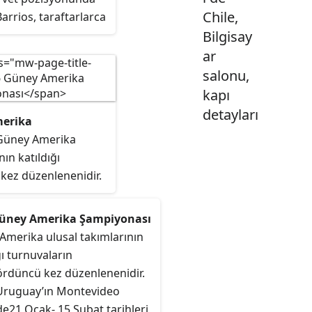
 şampiyonluklara;
Chile,
arrios, taraftarlarca
arla 4-1 ve 2016'da
er) olarak
Bilgisay
utbol takımını yine
dır. Annesi
 yenerek ulaşan Şili
ar
 Barrios, Mart 2010
r iki finalde de
salonu,
uay vatandaşlığına
k direktörler
kapı
detayları
merika
 Güney Amerika
nın katıldığı
 kez düzenlenenidir.
nin başkenti Buenos
n bağımsızlık
Güney Amerika Şampiyonası
 yüzüncü
Amerika ulusal takımlarının
2 Temmuz- 17
ğı turnuvaların
ri arasında
ördüncü kez düzenlenenidir.
 Turnuvayı final
Uruguay’ın Montevideo
n millî takımını
e21 Ocak- 15 Şubat tarihleri