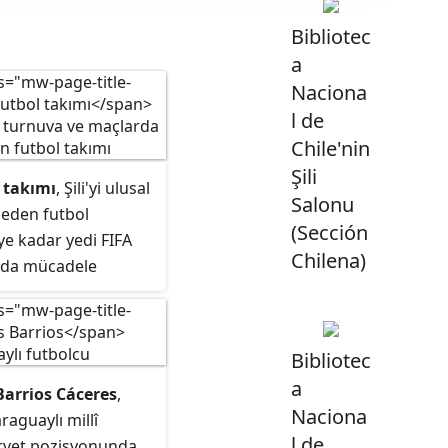
Bibliotec
a
Naciona
l de
Chile'nin
Şili
l takımı
, Şili'yi ulusal
Salonu
 eden futbol
(Sección
ye kadar yedi FIFA
Chilena)
nda mücadele
enesinde ev sahipliği
da aldığı
iyi FIFA Dünya
Bibliotec
 elde etmiştir. Şili,
a
arrios Cáceres
,
kseldiği Copa
Naciona
araguaylı millî
 2 şampiyonluk
l de
orvet pozisyonunda