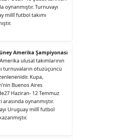
illî takımı
da oynanmıştır. Turnuvayı
 millî futbol takımı
ştır.
Güney Amerika Şampiyonası
Amerika ulusal takımlarının
ğı turnuvaların otuzüçüncü
enlenenidir. Kupa,
n’nin Buenos Aires
de27 Haziran- 12 Temmuz
ri arasında oynanmıştır.
yı Uruguay millî futbol
kazanmıştır.