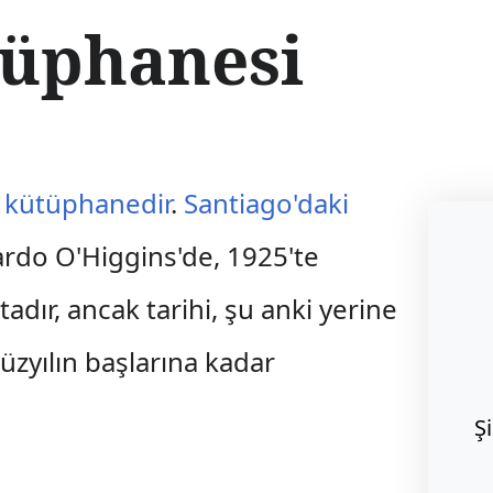
ütüphanesi
î kütüphanedir
.
Santiago'daki
rdo O'Higgins'de, 1925'te
ır, ancak tarihi, şu anki yerine
zyılın başlarına kadar
Ş