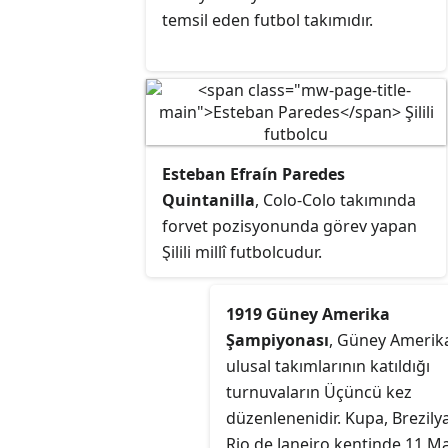
temsil eden futbol takımıdır.
Esteban Efraín Paredes
Quintanilla
, Colo-Colo takımında
forvet pozisyonunda görev yapan
Şilili millî futbolcudur.
1919 Güney Amerika
Şampiyonası
, Güney Amerik
ulusal takımlarının katıldığı
turnuvaların Üçüncü kez
düzenlenenidir. Kupa, Brezily
Rio de Janeiro kentinde 11 Ma