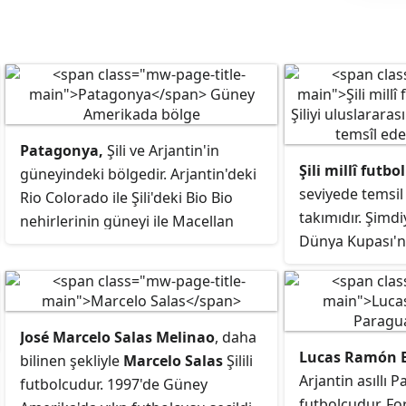
Patagonya,
Şili ve Arjantin'in
Şili millî futbo
güneyindeki bölgedir. Arjantin'deki
seviyede temsil
Rio Colorado ile Şili'deki Bio Bio
takımıdır. Şimdi
nehirlerinin güneyi ile Macellan
Dünya Kupası'
Boğazı'nın kuzeyi arasında kalır.
etmiştir. 1962 s
Magellan Boğazının güneyindeki
yaptığı turnuva
Ateş Toprakları da Patagonya'ya
üçüncülükle en 
dâhil edilebilir.
Kupası derecesini
José Marcelo Salas Melinao
, daha
Lucas Ramón B
6 kez finale yü
bilinen şekliyle
Marcelo Salas
Şilili
Arjantin asıllı P
América'da ise
futbolcudur. 1997'de Güney
futbolcudur. F