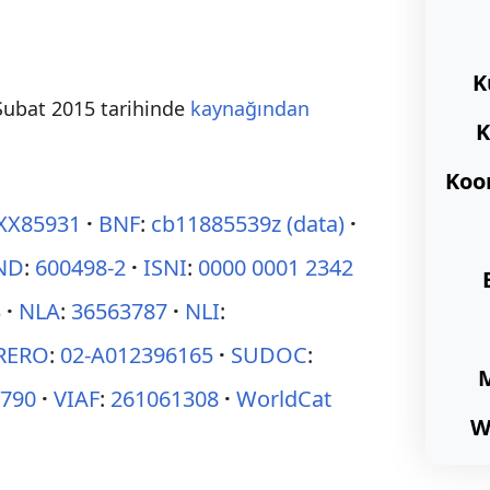
K
 Şubat 2015 tarihinde
kaynağından
Koo
XX85931
BNF
:
cb11885539z
(data)
ND
:
600498-2
ISNI
:
0000 0001 2342
3
NLA
:
36563787
NLI
:
RERO
:
02-A012396165
SUDOC
:
4790
VIAF
:
261061308
WorldCat
W