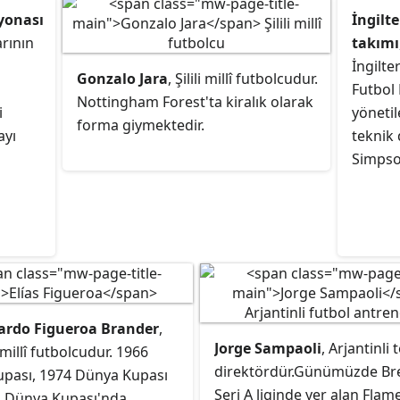
yonası
İngilte
rının
takımı
İngilte
Gonzalo Jara
, Şilili millî futbolcudur.
Futbol
Nottingham Forest'ta kiralık olarak
i
yönetil
forma giymektedir.
ayı
teknik
Simpso
cardo Figueroa Brander
,
Jorge Sampaoli
, Arjantinli 
i millî futbolcudur. 1966
direktördür.Günümüzde Bre
pası, 1974 Dünya Kupası
Seri A liginde yer alan Fla
 Dünya Kupası'nda