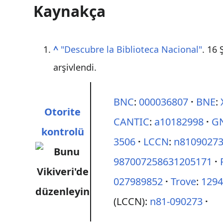
Kaynakça
^
"Descubre la Biblioteca Nacional"
. 16
arşivlendi.
BNC
:
000036807
BNE
:
Otorite
CANTIC
:
a10182998
G
kontrolü
3506
LCCN
:
n8109027
987007258631205171
027989852
Trove
:
129
(LCCN):
n81-090273