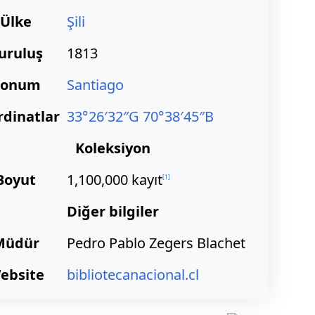
Ülke
Şili
uruluş
1813
Konum
Santiago
rdinatlar
33°26′32″G
70°38′45″B
Koleksiyon
Boyut
1,100,000 kayıt
[
1
]
Diğer bilgiler
Müdür
Pedro Pablo Zegers Blachet
ebsite
bibliotecanacional.cl